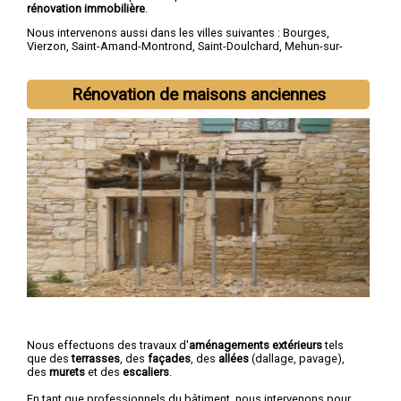
rénovation immobilière
.
Nous intervenons aussi dans les villes suivantes :
Bourges
,
Vierzon
,
Saint-Amand-Montrond
,
Saint-Doulchard
,
Mehun-sur-
Yèvre
,
Saint-Florent-sur-Cher
,
Aubigny-sur-Nère
,
Saint-Germain-
du-Puy
,
Dun-sur-Auron
,
Trouy
Rénovation de maisons anciennes
Nous effectuons des travaux d'
aménagements extérieurs
tels
que des
terrasses
, des
façades
, des
allées
(dallage, pavage),
des
murets
et des
escaliers
.
En tant que professionnels du bâtiment, nous intervenons pour