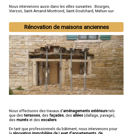
Nous intervenons aussi dans les villes suivantes :
Bourges
,
Vierzon
,
Saint-Amand-Montrond
,
Saint-Doulchard
,
Mehun-sur-
Yèvre
,
Saint-Florent-sur-Cher
,
Aubigny-sur-Nère
,
Saint-Germain-
du-Puy
,
Dun-sur-Auron
,
Trouy
Rénovation de maisons anciennes
Nous effectuons des travaux d'
aménagements extérieurs
tels
que des
terrasses
, des
façades
, des
allées
(dallage, pavage),
des
murets
et des
escaliers
.
En tant que professionnels du bâtiment, nous intervenons pour
la
rénovation immobilière de Levet d'appartements, de