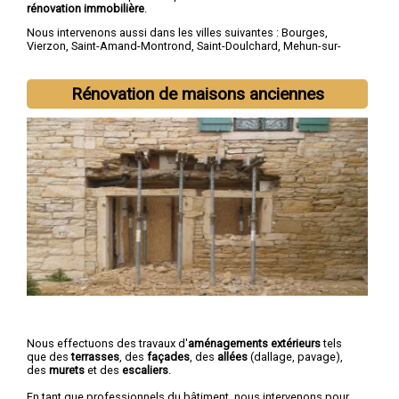
rénovation immobilière
.
Nous intervenons aussi dans les villes suivantes :
Bourges
,
Vierzon
,
Saint-Amand-Montrond
,
Saint-Doulchard
,
Mehun-sur-
Yèvre
,
Saint-Florent-sur-Cher
,
Aubigny-sur-Nère
,
Saint-Germain-
du-Puy
,
Dun-sur-Auron
,
Trouy
Rénovation de maisons anciennes
Nous effectuons des travaux d'
aménagements extérieurs
tels
que des
terrasses
, des
façades
, des
allées
(dallage, pavage),
des
murets
et des
escaliers
.
En tant que professionnels du bâtiment, nous intervenons pour