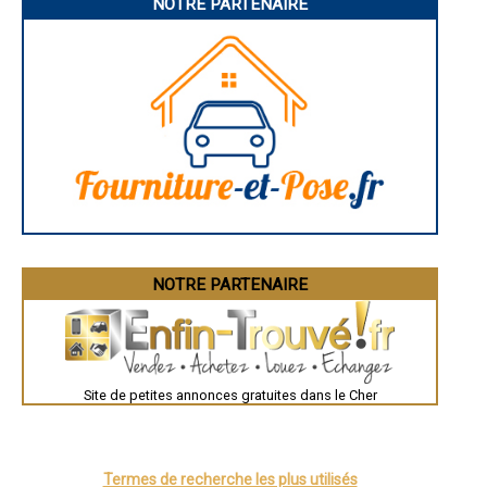
- Aménagement de combles, aménageur à Veaugues
NOTRE PARTENAIRE
- Aménagement de combles, aménageur à Bengy-sur-Craon
- Aménagement de combles, aménageur à Sury-en-Vaux
- Aménagement de combles, aménageur à Genouilly
- Aménagement de combles, aménageur à Saint-Pierre-les-Étieux
- Aménagement de combles, aménageur à Vignoux-sous-les-Aix
- Aménagement de combles, aménageur à Marseilles-lès-Aubigny
- Aménagement de combles, aménageur à Lury-sur-Arnon
- Aménagement de combles, aménageur à Savigny-en-Septaine
- Aménagement de combles, aménageur à La Chapelle-d'Angillon
- Aménagement de combles, aménageur à Oizon
- Aménagement de combles, aménageur à Méry-sur-Cher
- Aménagement de combles, aménageur à Pigny
- Aménagement de combles, aménageur à Morthomiers
- Aménagement de combles, aménageur à Clémont
NOTRE PARTENAIRE
- Aménagement de combles, aménageur à Saint-Georges-sur-Moulon
- Aménagement de combles, aménageur à Ourouer-les-Bourdelins
- Aménagement de combles, aménageur à Vallenay
- Aménagement de combles, aménageur à Sancergues
- Aménagement de combles, aménageur à Beffes
- Aménagement de combles, aménageur à Méry-ès-Bois
Site de petites annonces gratuites dans le Cher
- Aménagement de combles, aménageur à Moulins-sur-Yèvre
- Aménagement de combles, aménageur à Drevant
- Aménagement de combles, aménageur à Sury-près-Léré
- Aménagement de combles, aménageur à Saint-Germain-des-Bois
Termes de recherche les plus utilisés