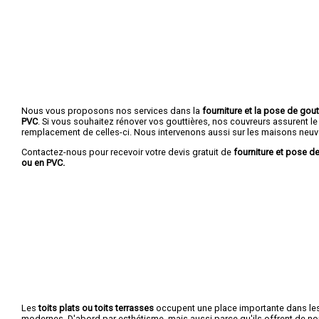
Nous vous proposons nos services dans la
fourniture et la pose de gout
PVC
. Si vous souhaitez rénover vos gouttières, nos couvreurs assurent le
remplacement de celles-ci. Nous intervenons aussi sur les maisons neuv
Contactez-nous pour recevoir votre devis gratuit de
fourniture et pose de
ou en PVC.
Les
toits plats ou toits terrasses
occupent une place importante dans le
modernes. D'abord par esthétisme, mais aussi parce qu'ils offrent de 