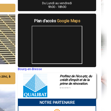
Du Lundi au vendredi
9h00 - 18h00
Plan d'accès
Google Maps
Bourg-en-Bresse
Saint-Quentin
Profitez de l'éco-ptz, du
Montluçon
n zinc, à
crédit d'impôt et de la
Manosque
prime de rénovation.
Gap
Nice
N°E157671
Annonay
Charleville-Mézières
Pamiers
NOTRE PARTENAIRE
Troyes
Narbonne
Rodez