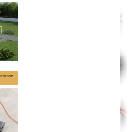
Nantes
Orléans
Cahors
Agen
Mende
Angers
Cherbourg-Octeville
Reims
Saint-Dizier
Laval
Nancy
Verdun
Lorient
Metz
Nevers
Lille
Beauvais
membrane
Alençon
Calais
Clermont-Ferrand
Pau
Tarbes
Perpignan
Strasbourg
Mulhouse
Lyon
Vesoul
Chalon-sur-Saône
Le Mans
Chambéry