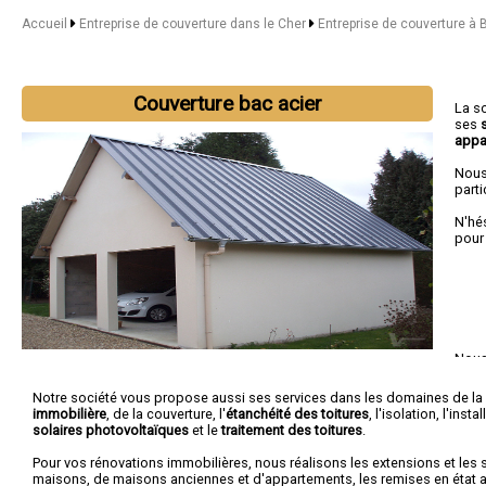
Accueil
Entreprise de couverture dans le Cher
Entreprise de couverture à
Couverture bac acier
La s
ses
appa
Nous
parti
N'hé
pour
Nous 
Sain
Puy
,
Notre société vous propose aussi ses services dans les domaines de la
immobilière
, de la couverture, l'
étanchéité des toitures
, l'isolation, l'ins
solaires photovoltaïques
et le
traitement des toitures
.
Pour vos rénovations immobilières, nous réalisons les extensions et les 
maisons, de maisons anciennes et d'appartements, les remises en état ap