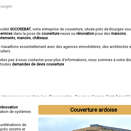
 Bourges
ociété
SOCOREBAT
,
votre entreprise de couverture
, située près de Bourges vou
services
dans la pose de
couverture
neuve ou
rénovation
pour des
maisons
,
rtements
,
manoirs
,
châteaux
.
 travaillons essentiellement avec des agences immobilières, des architectes 
culiers.
sitez pas à nous contacter pour plus d'informations, nous sommes à votre di
 toutes
demandes de devis couverture
intervenons aussi dans les villes suivantes :
Bourges
,
Vierzon
,
Saint-Amand-
t-Doulchard
,
Mehun-sur-Yèvre
,
Saint-Florent-sur-Cher
,
Aubigny-sur-Nère
,
Saint-
Dun-sur-Auron
,
Trouy
rénovation
Couverture ardoise
tallation de systèmes
surélévations de
rès sinistre et