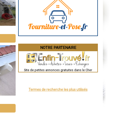
Marseille
Caen
Aurillac
Angoulême
La Rochelle
Bourges
Brive-la-Gaillarde
Dijon
Saint-Brieuc
Guéret
Périgueux
Besançon
NOTRE PARTENAIRE
Valence
Évreux
Chartres
Brest
Nîmes
Toulouse
Site de petites annonces gratuites dans le Cher
Auch
Bordeaux
Montpellier
Rennes
Châteauroux
Termes de recherche les plus utilisés
Tours
Grenoble
Dole
Mont-de-Marsan
Blois
Saint-Étienne
Le Puy-en-Velay