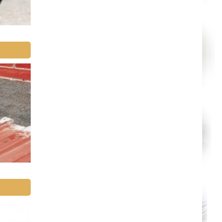
Annecy
Paris
Le Havre
Chelles
Versailles
Niort
Amiens
Albi
Montauban
Toulon
Avignon
La Roche-sur-Yon
Poitiers
Limoges
Épinal
Auxerre
Belfort
Évry
Boulogne-Billancourt
Saint-Denis
Créteil
Argenteuil