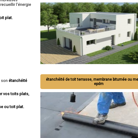
ecueillir l'énergie
oit plat.
étanchéité de toit terrasse, membrane bitumée ou 
r son
étanchéité
epdm
r vos toits plats,
e ou toit plat.