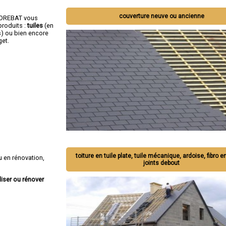
couverture neuve ou ancienne
OCOREBAT vous
roduits :
tuiles
(en
s) ou bien encore
get.
toiture en tuile plate, tuile mécanique, ardoise, fibro e
 en rénovation,
joints debout
liser ou rénover