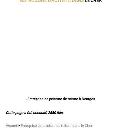
LE CHER
NOTRE ZONE D'ACTIVITE DANS
- Entreprise de peinture de toiture à Bourges
- Entreprise de peinture de toiture à Vierzon
- Entreprise de peinture de toiture à Saint-Amand-Montrond
Cette page a été consulté 2580 fois.
- Entreprise de peinture de toiture à Saint-Doulchard
- Entreprise de peinture de toiture à Mehun-sur-Yèvre
- Entreprise de peinture de toiture à Saint-Florent-sur-Cher
Accueil
Entreprise de peinture de toiture dans le Cher