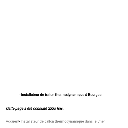
- Installateur de ballon thermodynamique à Bourges
- Installateur de ballon thermodynamique à Vierzon
- Installateur de ballon thermodynamique à Saint-Amand-Montrond
Cette page a été consulté 2335 fois.
- Installateur de ballon thermodynamique à Saint-Doulchard
- Installateur de ballon thermodynamique à Mehun-sur-Yèvre
- Installateur de ballon thermodynamique à Saint-Florent-sur-Cher
Accueil
Installateur de ballon thermodynamique dans le Cher
- Installateur de ballon thermodynamique à Aubigny-sur-Nère