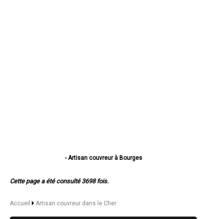
- Artisan couvreur à Bourges
- Artisan couvreur à Vierzon
- Artisan couvreur à Saint-Amand-Montrond
Cette page a été consulté 3698 fois.
- Artisan couvreur à Saint-Doulchard
- Artisan couvreur à Mehun-sur-Yèvre
- Artisan couvreur à Saint-Florent-sur-Cher
Accueil
Artisan couvreur dans le Cher
- Artisan couvreur à Aubigny-sur-Nère