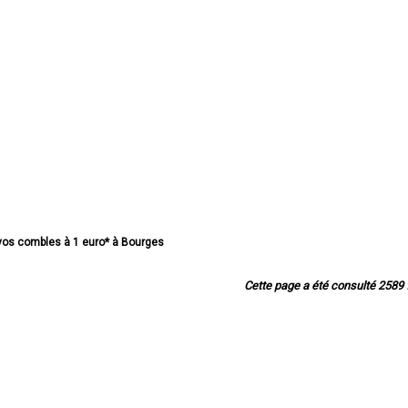
e vos combles à 1 euro* à Bourges
e vos combles à 1 euro* à Vierzon
ombles à 1 euro* à Saint-Amand-Montrond
Cette page a été consulté 2589 f
s combles à 1 euro* à Saint-Doulchard
s combles à 1 euro* à Mehun-sur-Yèvre
ombles à 1 euro* à Saint-Florent-sur-Cher
 combles à 1 euro* à Aubigny-sur-Nère
ombles à 1 euro* à Saint-Germain-du-Puy
os combles à 1 euro* à Dun-sur-Auron
de vos combles à 1 euro* à Trouy
mbles à 1 euro* à La Guerche-sur-l'Aubois