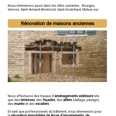
Nous intervenons aussi dans les villes suivantes :
Bourges
,
Vierzon
,
Saint-Amand-Montrond
,
Saint-Doulchard
,
Mehun-sur-
Yèvre
,
Saint-Florent-sur-Cher
,
Aubigny-sur-Nère
,
Saint-Germain-
du-Puy
,
Dun-sur-Auron
,
Trouy
Rénovation de maisons anciennes
Nous effectuons des travaux d'
aménagements extérieurs
tels
que des
terrasses
, des
façades
, des
allées
(dallage, pavage),
des
murets
et des
escaliers
.
En tant que professionnels du bâtiment, nous intervenons pour
la
rénovation immobilière de Arçay d'appartements, de