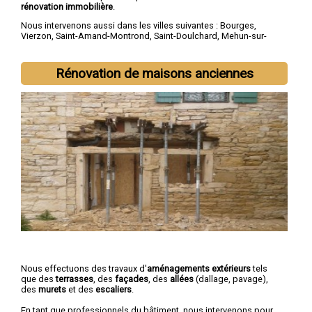
rénovation immobilière
.
Nous intervenons aussi dans les villes suivantes :
Bourges
,
Vierzon
,
Saint-Amand-Montrond
,
Saint-Doulchard
,
Mehun-sur-
Yèvre
,
Saint-Florent-sur-Cher
,
Aubigny-sur-Nère
,
Saint-Germain-
du-Puy
,
Dun-sur-Auron
,
Trouy
Rénovation de maisons anciennes
Nous effectuons des travaux d'
aménagements extérieurs
tels
que des
terrasses
, des
façades
, des
allées
(dallage, pavage),
des
murets
et des
escaliers
.
En tant que professionnels du bâtiment, nous intervenons pour