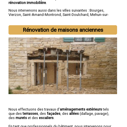
rénovation immobilière
.
Nous intervenons aussi dans les villes suivantes :
Bourges
,
Vierzon
,
Saint-Amand-Montrond
,
Saint-Doulchard
,
Mehun-sur-
Yèvre
,
Saint-Florent-sur-Cher
,
Aubigny-sur-Nère
,
Saint-Germain-
du-Puy
,
Dun-sur-Auron
,
Trouy
Rénovation de maisons anciennes
Nous effectuons des travaux d'
aménagements extérieurs
tels
que des
terrasses
, des
façades
, des
allées
(dallage, pavage),
des
murets
et des
escaliers
.
En tant que professionnels du bâtiment, nous intervenons pour