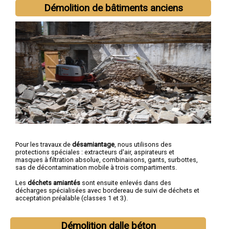
Vierzon
,
Saint-Amand-Montrond
,
Saint-Doulchard
,
Mehun-sur-
Démolition de bâtiments anciens
Yèvre
,
Saint-Florent-sur-Cher
,
Aubigny-sur-Nère
,
Saint-Germain-
du-Puy
,
Dun-sur-Auron
,
Trouy
Pour les travaux de
désamiantage
, nous utilisons des
protections spéciales : extracteurs d'air, aspirateurs et
masques à filtration absolue, combinaisons, gants, surbottes,
sas de décontamination mobile à trois compartiments.
Les
déchets amiantés
sont ensuite enlevés dans des
décharges spécialisées avec bordereau de suivi de déchets et
acceptation préalable (classes 1 et 3).
Démolition dalle béton