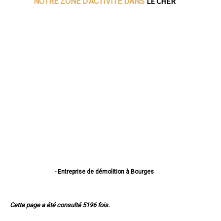
LE CHER
NOTRE ZONE D'ACTIVITE DANS
- Entreprise de démolition à Bourges
- Entreprise de démolition à Vierzon
- Entreprise de démolition à Saint-Amand-Montrond
- Entreprise de démolition à Saint-Doulchard
Cette page a été consulté 5196 fois.
- Entreprise de démolition à Mehun-sur-Yèvre
- Entreprise de démolition à Saint-Florent-sur-Cher