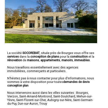
La société
SOCOREBAT
, située près de Bourges vous offre ses
services
dans la
conception de plans
pour la
construction
et la
rénovation
de
maisons
,
appartements
,
manoirs
,
immeubles
.
Nous travaillons essentiellement avec des agences
immobilières, commerçants et particuliers.
N'hésitez pas à nous contacter pour plus d'informations, nous
sommes à votre disposition pour toutes
demandes de devis
conception plan
Nous intervenons aussi dans les villes suivantes :
Bourges
,
Vierzon
,
Saint-Amand-Montrond
,
Saint-Doulchard
,
Mehun-sur-
Yèvre
,
Saint-Florent-sur-Cher
,
Aubigny-sur-Nère
,
Saint-Germain-
du-Puy
,
Dun-sur-Auron
,
Trouy