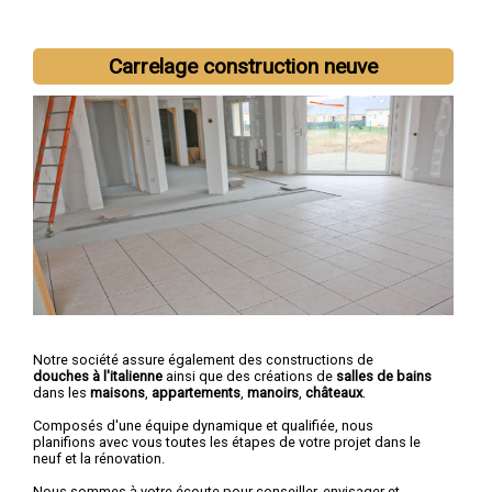
Carrelage construction neuve
Nous intervenons aussi dans les villes suivantes :
Bourges
,
Vierzon
,
Saint-Amand-Montrond
,
Saint-Doulchard
,
Mehun-sur-
Yèvre
,
Saint-Florent-sur-Cher
,
Aubigny-sur-Nère
,
Saint-Germain-
du-Puy
,
Dun-sur-Auron
,
Trouy
Notre société assure également des constructions de
douches à l'italienne
ainsi que des créations de
salles de bains
dans les
maisons
,
appartements
,
manoirs
,
châteaux
.
Composés d'une équipe dynamique et qualifiée, nous
planifions avec vous toutes les étapes de votre projet dans le
neuf et la rénovation.
Nous sommes à votre écoute pour conseiller, envisager et