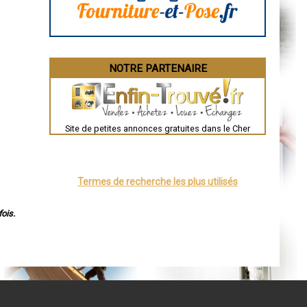
Brive-la-Gaillarde
Dijon
Saint-Brieuc
Guéret
Périgueux
Besançon
NOTRE PARTENAIRE
Valence
Évreux
Chartres
Brest
Nîmes
Toulouse
Site de petites annonces gratuites dans le Cher
Auch
Bordeaux
Montpellier
Rennes
Châteauroux
Termes de recherche les plus utilisés
Tours
Grenoble
Dole
Mont-de-Marsan
ois.
Blois
Saint-Étienne
Le Puy-en-Velay
Nantes
Orléans
Cahors
Agen
Mende
Angers