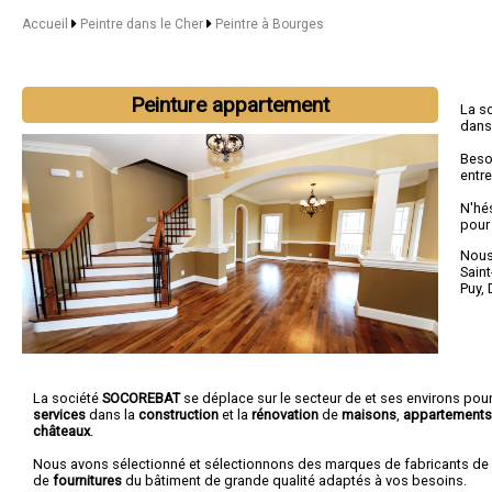
Accueil
Peintre dans le Cher
Peintre à Bourges
Peinture appartement
La s
dans
Beso
entre
N'hé
pour
Nous 
Sain
Puy
,
La société
SOCOREBAT
se déplace sur le secteur de et ses environs pour
services
dans la
construction
et la
rénovation
de
maisons
,
appartements
châteaux
.
Nous avons sélectionné et sélectionnons des marques de fabricants de
de
fournitures
du bâtiment de grande qualité adaptés à vos besoins.