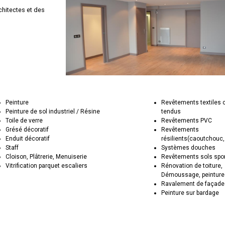
chitectes et des
Peinture
Revêtements textiles 
Peinture de sol industriel / Résine
tendus
Toile de verre
Revêtements PVC
Grésé décoratif
Revêtements
Enduit décoratif
résilients(caoutchouc,
Staff
Systèmes douches
Cloison, Plâtrerie, Menuiserie
Revêtements sols spor
Vitrification parquet escaliers
Rénovation de toiture,
Démoussage, peinture
Ravalement de façad
Peinture sur bardage