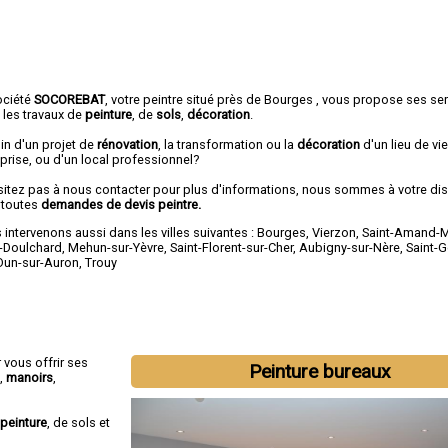
ociété
SOCOREBAT
,
votre peintre
situé près de Bourges , vous propose ses se
 les travaux de
peinture
, de
sols
,
décoration
.
in d'un projet de
rénovation
, la transformation ou la
décoration
d'un lieu de vie
prise, ou d'un local professionnel?
sitez pas à nous contacter pour plus d'informations, nous sommes à votre di
 toutes
demandes de devis peintre.
intervenons aussi dans les villes suivantes :
Bourges
,
Vierzon
,
Saint-Amand-
t-Doulchard
,
Mehun-sur-Yèvre
,
Saint-Florent-sur-Cher
,
Aubigny-sur-Nère
,
Saint-
Dun-sur-Auron
,
Trouy
 vous offrir ses
Peinture bureaux
,
manoirs
,
peinture
, de sols et