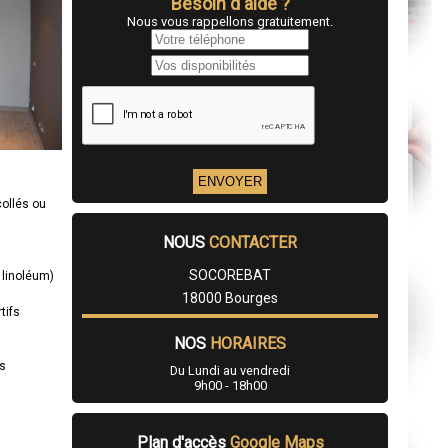
Besoin d'aide ?
Nous vous rappellons gratuitement.
collés ou
NOUS
CONTACTER
SOCOREBAT
 linoléum)
18000 Bourges
tifs
NOS
HORAIRES
es
Du Lundi au vendredi
9h00 - 18h00
Plan d'accès
Google Maps