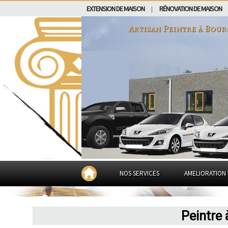
EXTENSION DE MAISON
RÉNOVATION DE MAISON
|
Artisan Peintre à
Bour
NOS SERVICES
AMELIORATION 
Peintre