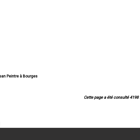
isan Peintre à Bourges
tisan Peintre à Vierzon
eintre à Saint-Amand-Montrond
n Peintre à Saint-Doulchard
Cette page a été consulté 4198 f
 Peintre à Mehun-sur-Yèvre
intre à Saint-Florent-sur-Cher
 Peintre à Aubigny-sur-Nère
eintre à Saint-Germain-du-Puy
n Peintre à Dun-sur-Auron
rtisan Peintre à Trouy
intre à La Guerche-sur-l'Aubois
isan Peintre à Sancoins