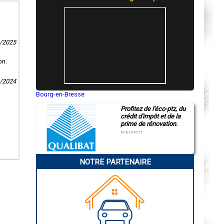
1/2025
on.
3/2024
Bourg-en-Bresse
Saint-Quentin
Profitez de l'éco-ptz, du
Montluçon
crédit d'impôt et de la
Manosque
prime de rénovation.
Gap
Nice
N°E157671
Annonay
Charleville-Mézières
Pamiers
NOTRE PARTENAIRE
Troyes
Narbonne
Rodez
Marseille
Caen
Aurillac
Angoulême
La Rochelle
Bourges